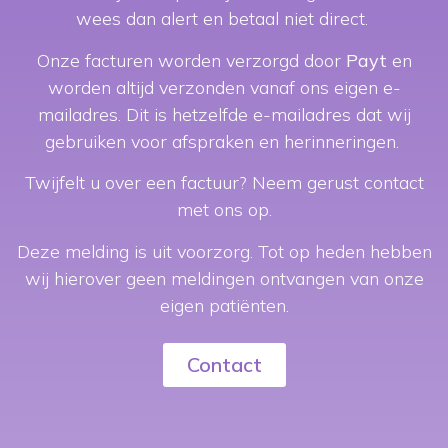
wees dan alert en betaal niet direct.
Ik ga akkoord met de algemene
voorwaarden, huisregels en privacy policy
Onze facturen worden verzorgd door
Payt
en
worden altijd verzonden vanaf ons eigen e-
Inschrijven
mailadres. Dit is hetzelfde e-mailadres dat wij
gebruiken voor afspraken en herinneringen.
Twijfelt u over een factuur? Neem gerust contact
met ons op.
Deze melding is uit voorzorg. Tot op heden hebben
wij hierover geen meldingen ontvangen van onze
eigen patiënten.
Contact