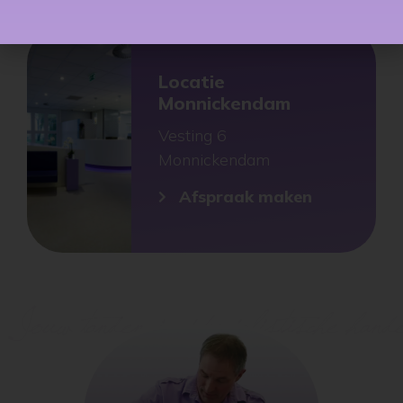
Locatie
Monnickendam
Vesting 6
Monnickendam
Afspraak maken