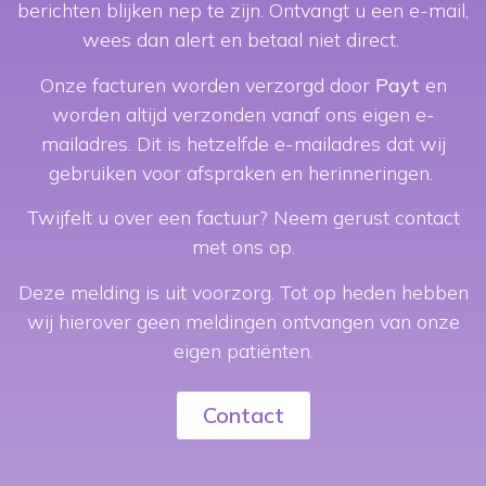
berichten blijken nep te zijn.
Ontvangt u een e-mail,
de patiënt dat deze gebruik kan maken van
wees dan alert en betaal niet direct.
de KNMT-klachtenregeling, indien de patiënt
van mening is dat wij zijn of haar klacht niet
Onze facturen worden verzorgd door
Payt
en
worden altijd verzonden vanaf ons eigen e-
goed hebben opgelost. De KNMT kan
mailadres. Dit is hetzelfde e-mailadres dat wij
bemiddelen tussen patiënt en behandelaar,
gebruiken voor afspraken en herinneringen.
of overgaan tot formele behandeling van de
klacht, resulterend in een uitspraak. Hieraan
Twijfelt u over een factuur? Neem gerust contact
zijn geen kosten verbonden. Daarmee is een
met ons op.
goede klachtenregeling voor de patiënt een
Deze melding is uit voorzorg. Tot op heden hebben
zekerheid.
wij hierover geen meldingen ontvangen van onze
eigen patiënten.
EOS
Contact
The European Orthodontic Society is een
samenwerkingsverband van alle