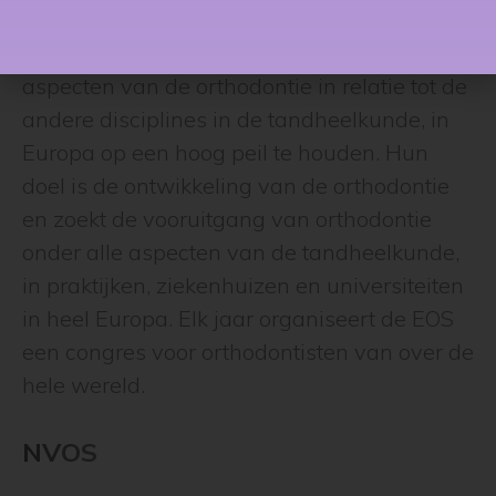
orthodontisten in Europa, met als doel om de
kwaliteit van de orthodontie, en alle
aspecten van de orthodontie in relatie tot de
andere disciplines in de tandheelkunde, in
Europa op een hoog peil te houden. Hun
doel is de ontwikkeling van de orthodontie
en zoekt de vooruitgang van orthodontie
onder alle aspecten van de tandheelkunde,
in praktijken, ziekenhuizen en universiteiten
in heel Europa. Elk jaar organiseert de EOS
een congres voor orthodontisten van over de
hele wereld.
NVOS