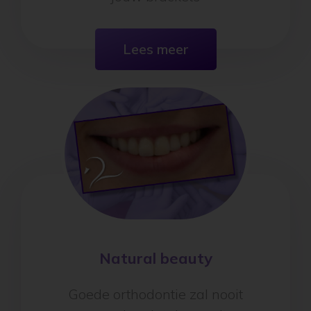
de juiste plaatsing van
jouw brackets
Lees meer
Natural beauty