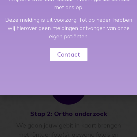
met ons op.
Deze melding is uit voorzorg. Tot op heden hebben
wij hierover geen meldingen ontvangen van onze
eigen patiënten.
Stap 1: Eerste consult
Maak kennis en bespreek met de
Contact
orthodontist wat je graag aan je gebit
wil veranderen
Stap 2: Ortho onderzoek