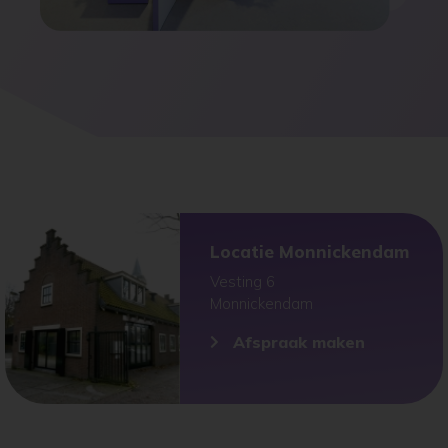
Locatie Monnickendam
Vesting 6
Monnickendam
Afspraak maken